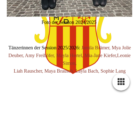
Foto der Session 2024/2025
Tänzerinnen der Session 2025/2026:
Jamila Brämer, Mya Jolie
Deuber, Amy Freihöfer, Mayla Hertel, Mia-Jane Kiefer,Leonie
Simon,
Liah Rauscher, Maya Brausch, Layla Bach, Sophie Lang
Vordere Reihe von links nach rechts:
Mia-Jane Kiefer, Amy
Freihöfer
Nicht auf dem Bild:
Mayla Hertel, Mia Janson