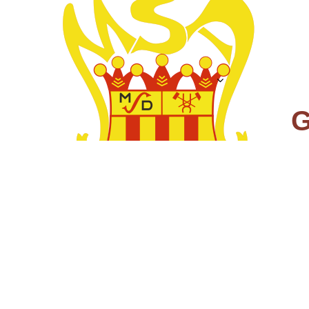
Liebe Freunde der 
als neuer Präsident m
Vertrauen bedanken, 
Mitgliederversammlu
bei meinem Vorgänger
Ihn hat die Mitglied
Nach der letzten Ses
und wir benötigen ne