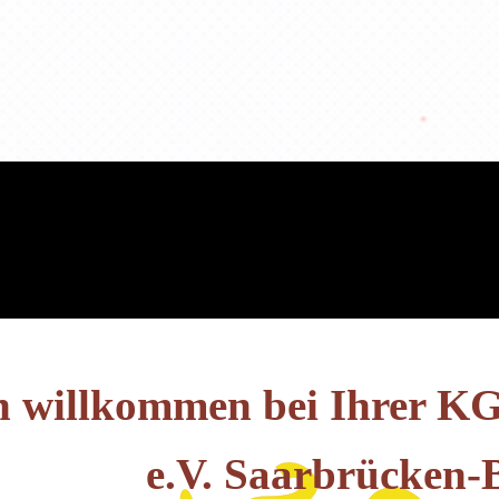
h willkommen bei Ihrer KG
e.V. Saarbrücken-