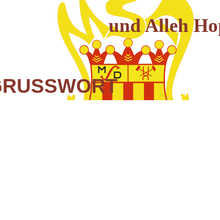
und Alleh H
GRUSSWORT
MSD,
öchte ich mich bei unseren Mitgliedern für das
dass sie mir und dem neu gewählten Vorstand bei der
ng geschenkt haben. Bedanken möchte ich mich auch
 Josef Weiß, der mehr als 10 Jahre Präsident war.
erversammlung zum Ehrenpräsident ernannt.
sion war klar, die alten Uniformen haben ausge- dient
ue Uniformen. Eine Investition im fünf- stelligen