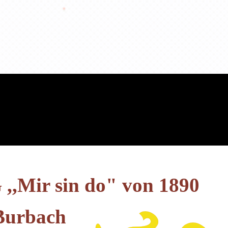
 ,,Mir sin do" von 1890
Burbach